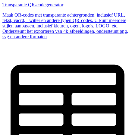
Transparante QR-codegenerator
Maak QR-codes met transparante achtergronden, inclusief URL,
tekst, vacrd, Twitter en andere typen QR-codes. U kunt meerdere
stijlen aanpassen, inclusief kleuren, ogen, logo's, LOGO, etc.
Ondersteunt het exporteren van 4k-afbeeldingen, ondersteunt png,
svg en andere formaten