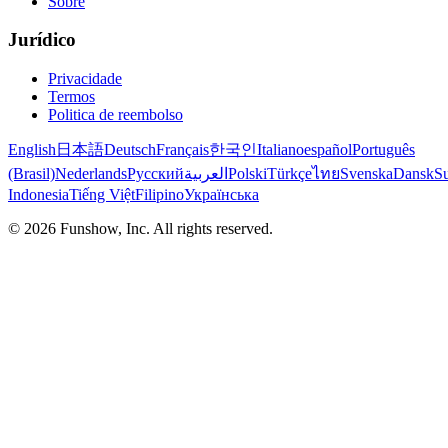
Sobre
Jurídico
Privacidade
Termos
Politica de reembolso
English
日本語
Deutsch
Français
한국인
Italiano
español
Português
(Brasil)
Nederlands
Русский
العربية
Polski
Türkçe
ไทย
Svenska
Dansk
S
Indonesia
Tiếng Việt
Filipino
Українська
©
2026
Funshow, Inc. All rights reserved.