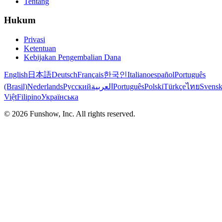
Tentang
Hukum
Privasi
Ketentuan
Kebijakan Pengembalian Dana
English
日本語
Deutsch
Français
한국인
Italiano
español
Português
(Brasil)
Nederlands
Русский
العربية
Português
Polski
Türkçe
ไทย
Svens
Việt
Filipino
Українська
©
2026
Funshow, Inc. All rights reserved.