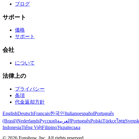
ブログ
サポート
価格
サポート
会社
について
法律上の
プライバシー
条項
代金返却方針
English
Deutsch
Français
한국인
Italiano
español
Português
(Brasil)
Nederlands
Русский
العربية
Português
Polski
Türkçe
ไทย
Svens
Indonesia
Tiếng Việt
Filipino
Українська
©
2026
Funshow, Inc. All rights reserved.