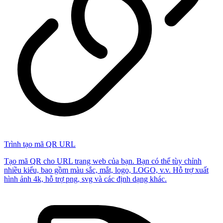
Trình tạo mã QR URL
Tạo mã QR cho URL trang web của bạn. Bạn có thể tùy chỉnh
nhiều kiểu, bao gồm màu sắc, mắt, logo, LOGO, v.v. Hỗ trợ xuất
hình ảnh 4k, hỗ trợ png, svg và các định dạng khác.