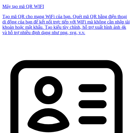
Máy tạo mã QR WIFI
Tạo mã QR cho mạng WiFi của bạn. Quét mã QR bằng điện thoại
di động của bạn để kết nối trực tiếp với WiFi mà không cần nhập tài
khoản hoặc mật khẩu. Tạo kiểu tùy chỉnh, hỗ trợ xuất hình ảnh 4k
và hỗ trợ nhiều định dạng như png, svg, v.v.