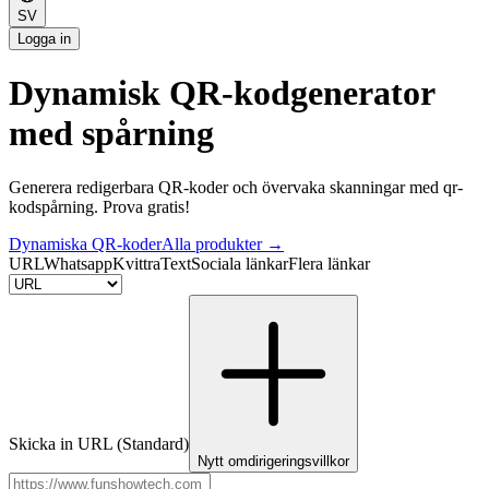
SV
Logga in
Dynamisk QR-kodgenerator
med spårning
Generera redigerbara QR-koder och övervaka skanningar med qr-
kodspårning. Prova gratis!
Dynamiska QR-koder
Alla produkter
→
URL
Whatsapp
Kvittra
Text
Sociala länkar
Flera länkar
Skicka in URL
(Standard)
Nytt omdirigeringsvillkor