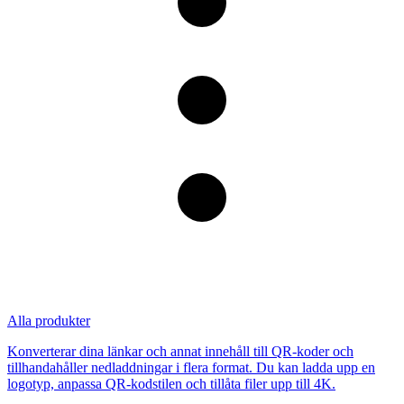
Alla produkter
Konverterar dina länkar och annat innehåll till QR-koder och
tillhandahåller nedladdningar i flera format. Du kan ladda upp en
logotyp, anpassa QR-kodstilen och tillåta filer upp till 4K.