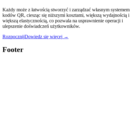
Każdy może z łatwością stworzyć i zarządzać własnym systemem
kodów QR, ciesząc się niższymi kosztami, większą wydajnością i
większą elastycznością, co pozwala na usprawnienie operacji i
ulepszenie doświadczeń użytkowników.
Rozpocznij
Dowiedz się więcej
→
Footer
Twitter