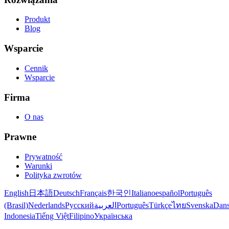
Produkt
Blog
Wsparcie
Cennik
Wsparcie
Firma
O nas
Prawne
Prywatność
Warunki
Polityka zwrotów
English
日本語
Deutsch
Français
한국인
Italiano
español
Português
(Brasil)
Nederlands
Русский
العربية
Português
Türkçe
ไทย
Svenska
Dan
Indonesia
Tiếng Việt
Filipino
Українська