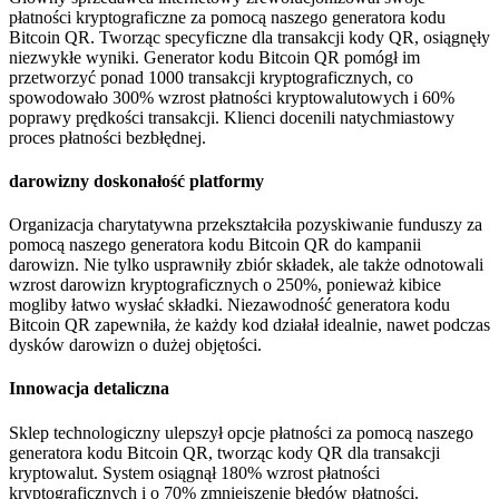
płatności kryptograficzne za pomocą naszego generatora kodu
Bitcoin QR. Tworząc specyficzne dla transakcji kody QR, osiągnęły
niezwykłe wyniki. Generator kodu Bitcoin QR pomógł im
przetworzyć ponad 1000 transakcji kryptograficznych, co
spowodowało 300% wzrost płatności kryptowalutowych i 60%
poprawy prędkości transakcji. Klienci docenili natychmiastowy
proces płatności bezbłędnej.
darowizny doskonałość platformy
Organizacja charytatywna przekształciła pozyskiwanie funduszy za
pomocą naszego generatora kodu Bitcoin QR do kampanii
darowizn. Nie tylko usprawniły zbiór składek, ale także odnotowali
wzrost darowizn kryptograficznych o 250%, ponieważ kibice
mogliby łatwo wysłać składki. Niezawodność generatora kodu
Bitcoin QR zapewniła, że ​​każdy kod działał idealnie, nawet podczas
dysków darowizn o dużej objętości.
Innowacja detaliczna
Sklep technologiczny ulepszył opcje płatności za pomocą naszego
generatora kodu Bitcoin QR, tworząc kody QR dla transakcji
kryptowalut. System osiągnął 180% wzrost płatności
kryptograficznych i o 70% zmniejszenie błędów płatności.