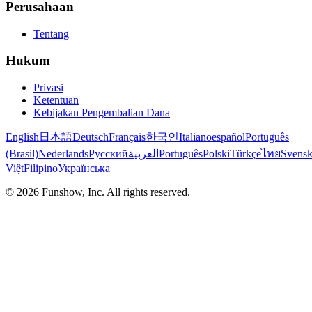
Perusahaan
Tentang
Hukum
Privasi
Ketentuan
Kebijakan Pengembalian Dana
English
日本語
Deutsch
Français
한국인
Italiano
español
Português
(Brasil)
Nederlands
Русский
العربية
Português
Polski
Türkçe
ไทย
Svens
Việt
Filipino
Українська
©
2026
Funshow, Inc. All rights reserved.