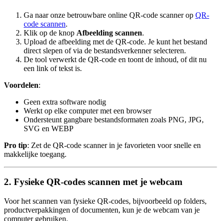
Ga naar onze betrouwbare online QR-code scanner op
QR-
code scannen
.
Klik op de knop
Afbeelding scannen
.
Upload de afbeelding met de QR-code. Je kunt het bestand
direct slepen of via de bestandsverkenner selecteren.
De tool verwerkt de QR-code en toont de inhoud, of dit nu
een link of tekst is.
Voordelen
:
Geen extra software nodig
Werkt op elke computer met een browser
Ondersteunt gangbare bestandsformaten zoals PNG, JPG,
SVG en WEBP
Pro tip
: Zet de QR-code scanner in je favorieten voor snelle en
makkelijke toegang.
2. Fysieke QR-codes scannen met je webcam
Voor het scannen van fysieke QR-codes, bijvoorbeeld op folders,
productverpakkingen of documenten, kun je de webcam van je
computer gebruiken.