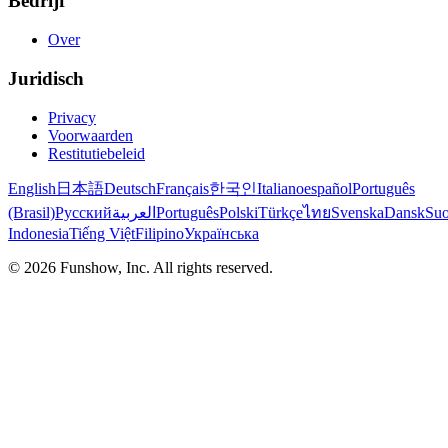
Bedrijf
Over
Juridisch
Privacy
Voorwaarden
Restitutiebeleid
English
日本語
Deutsch
Français
한국인
Italiano
español
Português
(Brasil)
Русский
العربية
Português
Polski
Türkçe
ไทย
Svenska
Dansk
Su
Indonesia
Tiếng Việt
Filipino
Українська
©
2026
Funshow, Inc. All rights reserved.