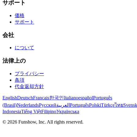
サポート
価格
サポート
会社
について
法律上の
プライバシー
条項
代金返却方針
English
Deutsch
Français
한국인
Italiano
español
Português
(Brasil)
Nederlands
Русский
العربية
Português
Polski
Türkçe
ไทย
Svens
Indonesia
Tiếng Việt
Filipino
Українська
©
2026
Funshow, Inc. All rights reserved.