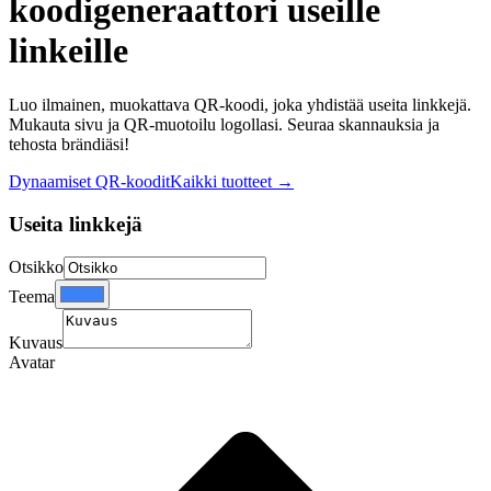
koodigeneraattori useille
linkeille
Luo ilmainen, muokattava QR-koodi, joka yhdistää useita linkkejä.
Mukauta sivu ja QR-muotoilu logollasi. Seuraa skannauksia ja
tehosta brändiäsi!
Dynaamiset QR-koodit
Kaikki tuotteet
→
Useita linkkejä
Otsikko
Teema
Kuvaus
Avatar