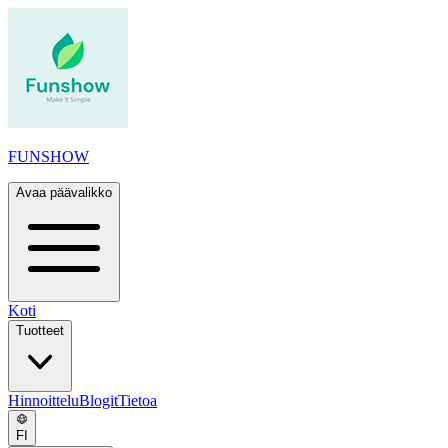
FUNSHOW
Avaa päävalikko
Koti
Tuotteet
Hinnoittelu
Blogit
Tietoa
FI