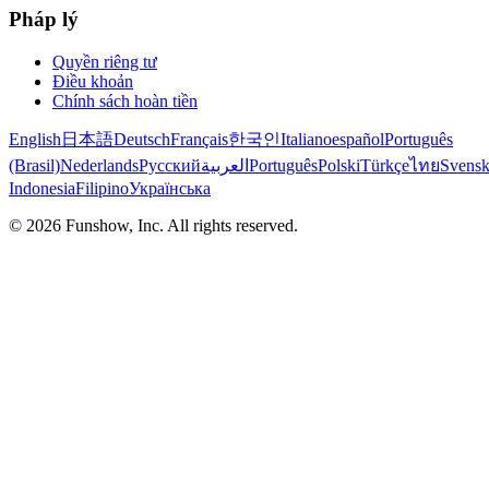
Pháp lý
Quyền riêng tư
Điều khoản
Chính sách hoàn tiền
English
日本語
Deutsch
Français
한국인
Italiano
español
Português
(Brasil)
Nederlands
Русский
العربية
Português
Polski
Türkçe
ไทย
Svens
Indonesia
Filipino
Українська
©
2026
Funshow, Inc. All rights reserved.