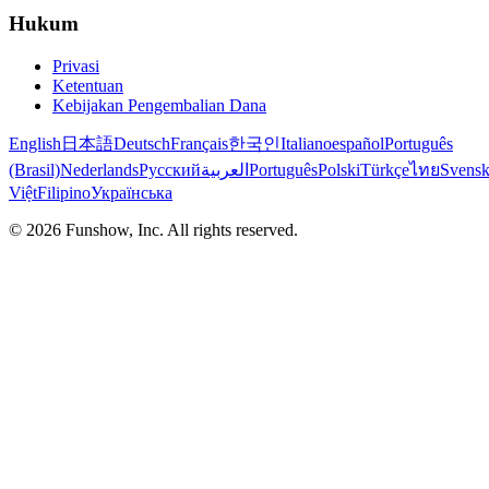
Hukum
Privasi
Ketentuan
Kebijakan Pengembalian Dana
English
日本語
Deutsch
Français
한국인
Italiano
español
Português
(Brasil)
Nederlands
Русский
العربية
Português
Polski
Türkçe
ไทย
Svens
Việt
Filipino
Українська
©
2026
Funshow, Inc. All rights reserved.