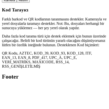
Kamera
Resim
Kod Tarayıcı
Farklı barkod ve QR kodlarının taranmasını destekler. Kamerayla ve
yerel dosyalarla taramayı destekler. Not: Bu, dosyaları herhangi bir
sunucuya yüklemez — her şey yerel olarak yapılır.
Daha fazla kod tarama türü için destek eklemek için bunun üzerinde
çalışacağız. Belirli bir kod türünün yararlı olacağını düşünüyorsanız
lütfen bir özellik isteğinde bulunun. Desteklenen Kod biçimleri:
QR Kodu, AZTEC, KOD_39, KOD_93, KOD_128, ITF,
EAN_13, EAN_8, PDF_417, UPC_A, UPC_E,
VERİ_MATRİKS, MAXICODE, RSS_14,
RSS_GENİŞLETİLMİŞ
Footer