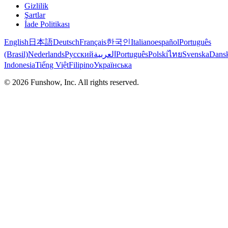
Gizlilik
Şartlar
İade Politikası
English
日本語
Deutsch
Français
한국인
Italiano
español
Português
(Brasil)
Nederlands
Русский
العربية
Português
Polski
ไทย
Svenska
Dans
Indonesia
Tiếng Việt
Filipino
Українська
©
2026
Funshow, Inc. All rights reserved.