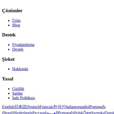
Çözümler
Ürün
Blog
Destek
Fiyatlandırma
Destek
Şirket
Hakkında
Yasal
Gizlilik
Şartlar
İade Politikası
English
日本語
Deutsch
Français
한국인
Italiano
español
Português
(Brasil)
Nederlands
Русский
العربية
Português
Polski
ไทย
Svenska
Dans