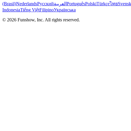
(Brasil)
Nederlands
Русский
العربية
Português
Polski
Türkçe
ไทย
Svens
Indonesia
Tiếng Việt
Filipino
Українська
©
2026
Funshow, Inc. All rights reserved.