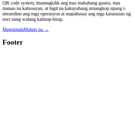
QR code system, tinatangkilik ang mas mababang gastos, mas
mataas na kahusayan, at higit na kakayahang umangkop upang i-
streamline ang mga operasyon at mapahusay ang mga karanasan ng
user nang walang kahirap-hirap.
Magsimula
Matuto pa
→
Footer
Twitter