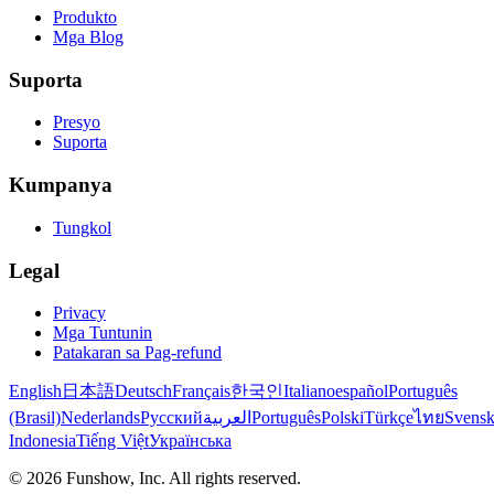
Produkto
Mga Blog
Suporta
Presyo
Suporta
Kumpanya
Tungkol
Legal
Privacy
Mga Tuntunin
Patakaran sa Pag-refund
English
日本語
Deutsch
Français
한국인
Italiano
español
Português
(Brasil)
Nederlands
Русский
العربية
Português
Polski
Türkçe
ไทย
Svens
Indonesia
Tiếng Việt
Українська
©
2026
Funshow, Inc. All rights reserved.