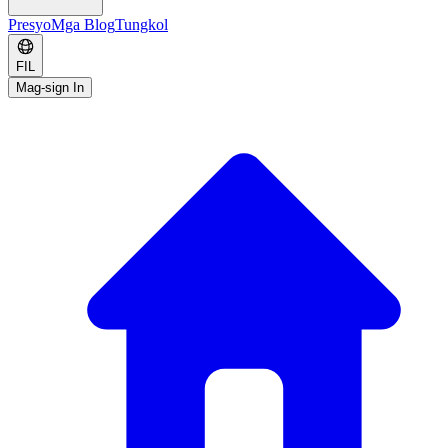
Presyo
Mga Blog
Tungkol
FIL
Mag-sign In