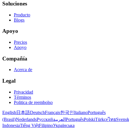
Soluciones
Producto
Blogs
Apoyo
Precios
Apoyo
Compañía
Acerca de
Legal
Privacidad
Términos
Politica de reembolso
English
日本語
Deutsch
Français
한국인
Italiano
Português
(Brasil)
Nederlands
Русский
العربية
Português
Polski
Türkçe
ไทย
Svens
Indonesia
Tiếng Việt
Filipino
Українська