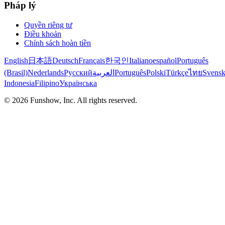
Pháp lý
Quyền riêng tư
Điều khoản
Chính sách hoàn tiền
English
日本語
Deutsch
Français
한국인
Italiano
español
Português
(Brasil)
Nederlands
Русский
العربية
Português
Polski
Türkçe
ไทย
Svens
Indonesia
Filipino
Українська
©
2026
Funshow, Inc. All rights reserved.