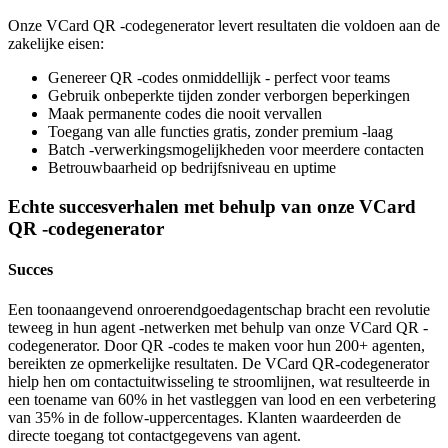
Onze VCard QR -codegenerator levert resultaten die voldoen aan de
zakelijke eisen:
Genereer QR -codes onmiddellijk - perfect voor teams
Gebruik onbeperkte tijden zonder verborgen beperkingen
Maak permanente codes die nooit vervallen
Toegang van alle functies gratis, zonder premium -laag
Batch -verwerkingsmogelijkheden voor meerdere contacten
Betrouwbaarheid op bedrijfsniveau en uptime
Echte succesverhalen met behulp van onze VCard
QR -codegenerator
Succes
Een toonaangevend onroerendgoedagentschap bracht een revolutie
teweeg in hun agent -netwerken met behulp van onze VCard QR -
codegenerator. Door QR -codes te maken voor hun 200+ agenten,
bereikten ze opmerkelijke resultaten. De VCard QR-codegenerator
hielp hen om contactuitwisseling te stroomlijnen, wat resulteerde in
een toename van 60% in het vastleggen van lood en een verbetering
van 35% in de follow-uppercentages. Klanten waardeerden de
directe toegang tot contactgegevens van agent.