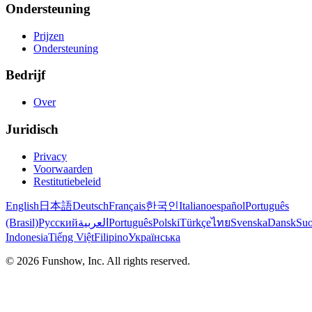
Ondersteuning
Prijzen
Ondersteuning
Bedrijf
Over
Juridisch
Privacy
Voorwaarden
Restitutiebeleid
English
日本語
Deutsch
Français
한국인
Italiano
español
Português
(Brasil)
Русский
العربية
Português
Polski
Türkçe
ไทย
Svenska
Dansk
Su
Indonesia
Tiếng Việt
Filipino
Українська
©
2026
Funshow, Inc. All rights reserved.