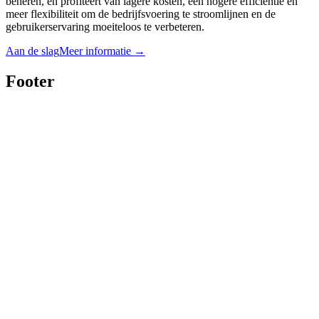
beheren, en profiteert van lagere kosten, een hogere efficiëntie en
meer flexibiliteit om de bedrijfsvoering te stroomlijnen en de
gebruikerservaring moeiteloos te verbeteren.
Aan de slag
Meer informatie
→
Footer
Twitter