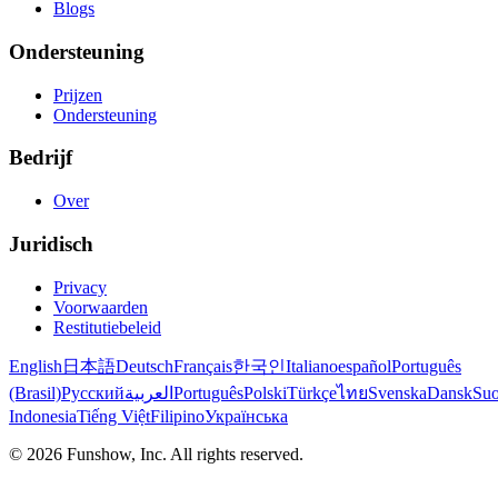
Blogs
Ondersteuning
Prijzen
Ondersteuning
Bedrijf
Over
Juridisch
Privacy
Voorwaarden
Restitutiebeleid
English
日本語
Deutsch
Français
한국인
Italiano
español
Português
(Brasil)
Русский
العربية
Português
Polski
Türkçe
ไทย
Svenska
Dansk
Su
Indonesia
Tiếng Việt
Filipino
Українська
©
2026
Funshow, Inc. All rights reserved.