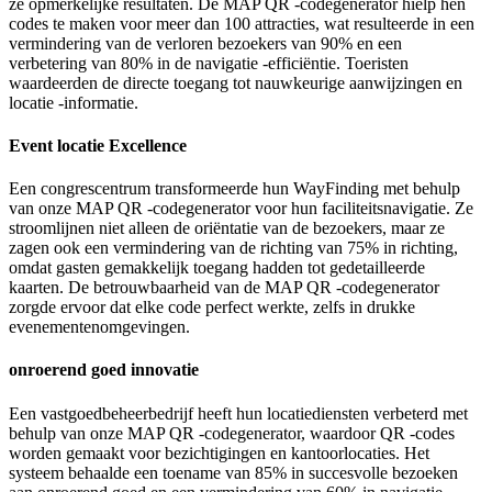
ze opmerkelijke resultaten. De MAP QR -codegenerator hielp hen
codes te maken voor meer dan 100 attracties, wat resulteerde in een
vermindering van de verloren bezoekers van 90% en een
verbetering van 80% in de navigatie -efficiëntie. Toeristen
waardeerden de directe toegang tot nauwkeurige aanwijzingen en
locatie -informatie.
Event locatie Excellence
Een congrescentrum transformeerde hun WayFinding met behulp
van onze MAP QR -codegenerator voor hun faciliteitsnavigatie. Ze
stroomlijnen niet alleen de oriëntatie van de bezoekers, maar ze
zagen ook een vermindering van de richting van 75% in richting,
omdat gasten gemakkelijk toegang hadden tot gedetailleerde
kaarten. De betrouwbaarheid van de MAP QR -codegenerator
zorgde ervoor dat elke code perfect werkte, zelfs in drukke
evenementenomgevingen.
onroerend goed innovatie
Een vastgoedbeheerbedrijf heeft hun locatiediensten verbeterd met
behulp van onze MAP QR -codegenerator, waardoor QR -codes
worden gemaakt voor bezichtigingen en kantoorlocaties. Het
systeem behaalde een toename van 85% in succesvolle bezoeken