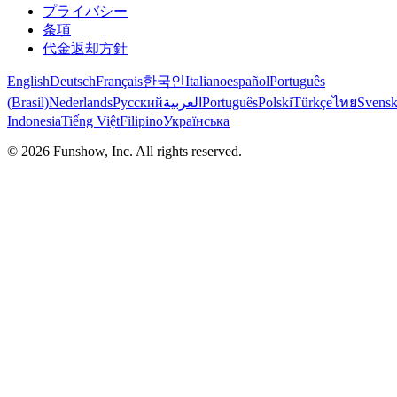
プライバシー
条項
代金返却方針
English
Deutsch
Français
한국인
Italiano
español
Português
(Brasil)
Nederlands
Русский
العربية
Português
Polski
Türkçe
ไทย
Svens
Indonesia
Tiếng Việt
Filipino
Українська
©
2026
Funshow, Inc. All rights reserved.