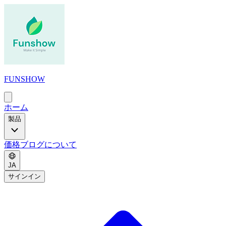
FUNSHOW
メ
イ
ホーム
ン
製品
メ
ニ
ュ
価格
ブログ
について
ー
を
JA
開
サインイン
く