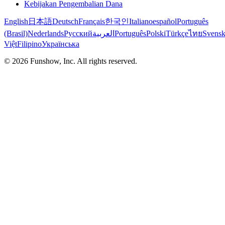
Kebijakan Pengembalian Dana
English
日本語
Deutsch
Français
한국인
Italiano
español
Português
(Brasil)
Nederlands
Русский
العربية
Português
Polski
Türkçe
ไทย
Svens
Việt
Filipino
Українська
©
2026
Funshow, Inc. All rights reserved.