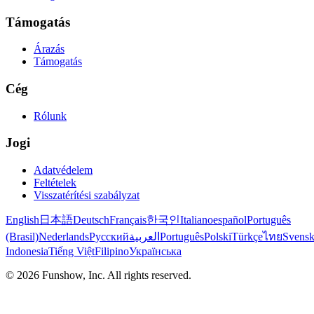
Támogatás
Árazás
Támogatás
Cég
Rólunk
Jogi
Adatvédelem
Feltételek
Visszatérítési szabályzat
English
日本語
Deutsch
Français
한국인
Italiano
español
Português
(Brasil)
Nederlands
Русский
العربية
Português
Polski
Türkçe
ไทย
Svens
Indonesia
Tiếng Việt
Filipino
Українська
©
2026
Funshow, Inc. All rights reserved.