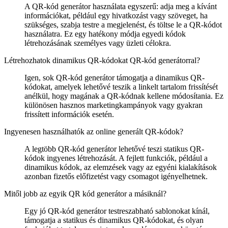
A QR-kód generátor használata egyszerű: adja meg a kívánt
információkat, például egy hivatkozást vagy szöveget, ha
szükséges, szabja testre a megjelenést, és töltse le a QR-kódot
használatra. Ez egy hatékony módja egyedi kódok
létrehozásának személyes vagy üzleti célokra.
Létrehozhatok dinamikus QR-kódokat QR-kód generátorral?
Igen, sok QR-kód generátor támogatja a dinamikus QR-
kódokat, amelyek lehetővé teszik a linkelt tartalom frissítését
anélkül, hogy magának a QR-kódnak kellene módosítania. Ez
különösen hasznos marketingkampányok vagy gyakran
frissített információk esetén.
Ingyenesen használhatók az online generált QR-kódok?
A legtöbb QR-kód generátor lehetővé teszi statikus QR-
kódok ingyenes létrehozását. A fejlett funkciók, például a
dinamikus kódok, az elemzések vagy az egyéni kialakítások
azonban fizetős előfizetést vagy csomagot igényelhetnek.
Mitől jobb az egyik QR kód generátor a másiknál?
Egy jó QR-kód generátor testreszabható sablonokat kínál,
támogatja a statikus és dinamikus QR-kódokat, és olyan