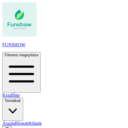
FUNSHOW
Főmenü megnyitása
Kezdőlap
Termékek
Árazás
Blogok
Rólunk