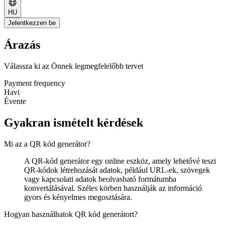
HU
Jelentkezzen be
Árazás
Válassza ki az Önnek legmegfelelőbb tervet
Payment frequency
Havi
Évente
Gyakran ismételt kérdések
Mi az a QR kód generátor?
A QR-kód generátor egy online eszköz, amely lehetővé teszi
QR-kódok létrehozását adatok, például URL-ek, szövegek
vagy kapcsolati adatok beolvasható formátumba
konvertálásával. Széles körben használják az információ
gyors és kényelmes megosztására.
Hogyan használhatok QR kód generátort?