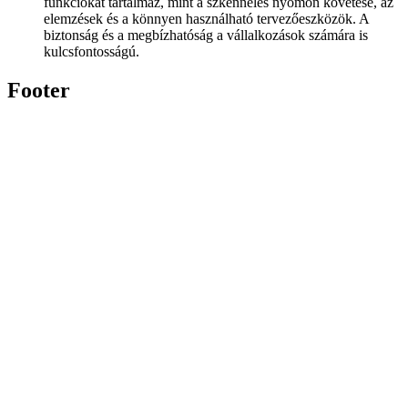
funkciókat tartalmaz, mint a szkennelés nyomon követése, az
elemzések és a könnyen használható tervezőeszközök. A
biztonság és a megbízhatóság a vállalkozások számára is
kulcsfontosságú.
Footer
Twitter