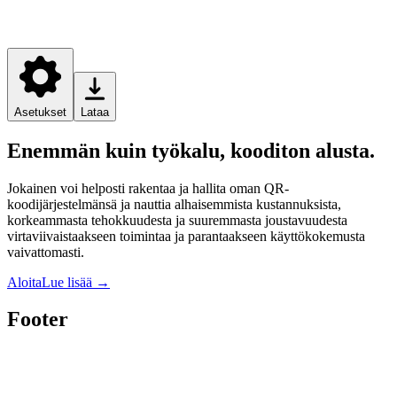
Asetukset
Lataa
Enemmän kuin työkalu, kooditon alusta.
Jokainen voi helposti rakentaa ja hallita oman QR-
koodijärjestelmänsä ja nauttia alhaisemmista kustannuksista,
korkeammasta tehokkuudesta ja suuremmasta joustavuudesta
virtaviivaistaakseen toimintaa ja parantaakseen käyttökokemusta
vaivattomasti.
Aloita
Lue lisää
→
Footer