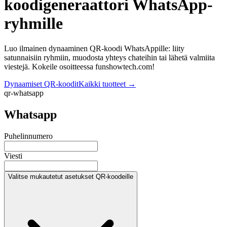
koodigeneraattori WhatsApp-
ryhmille
Luo ilmainen dynaaminen QR-koodi WhatsAppille: liity
satunnaisiin ryhmiin, muodosta yhteys chateihin tai lähetä valmiita
viestejä. Kokeile osoitteessa funshowtech.com!
Dynaamiset QR-koodit
Kaikki tuotteet
→
qr-whatsapp
Whatsapp
Puhelinnumero
Viesti
Valitse mukautetut asetukset QR-koodeille