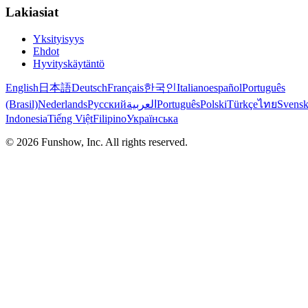
Lakiasiat
Yksityisyys
Ehdot
Hyvityskäytäntö
English
日本語
Deutsch
Français
한국인
Italiano
español
Português
(Brasil)
Nederlands
Русский
العربية
Português
Polski
Türkçe
ไทย
Svens
Indonesia
Tiếng Việt
Filipino
Українська
©
2026
Funshow, Inc. All rights reserved.