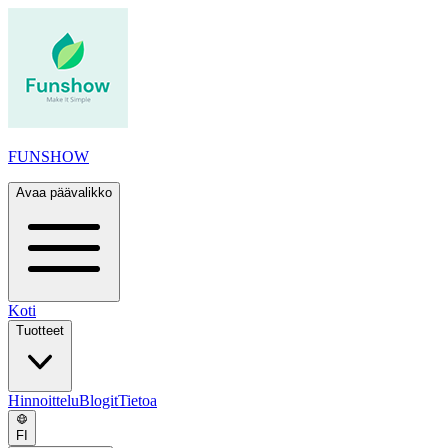
FUNSHOW
Avaa päävalikko
Koti
Tuotteet
Hinnoittelu
Blogit
Tietoa
FI