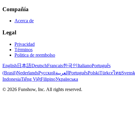
Compañía
Acerca de
Legal
Privacidad
Términos
Politica de reembolso
English
日本語
Deutsch
Français
한국인
Italiano
Português
(Brasil)
Nederlands
Русский
العربية
Português
Polski
Türkçe
ไทย
Svens
Indonesia
Tiếng Việt
Filipino
Українська
©
2026
Funshow, Inc. All rights reserved.