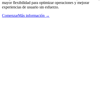
mayor flexibilidad para optimizar operaciones y mejorar
experiencias de usuario sin esfuerzo.
Comenzar
Más información
→
Footer
Twitter
Y