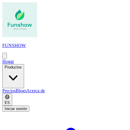
FUNSHOW
Abrir
menú
Hogar
principal
Productos
Precios
Blogs
Acerca de
ES
Iniciar sesión