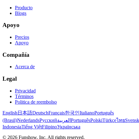
Producto
Blogs
Apoyo
Precios
Apoyo
Compañía
Acerca de
Legal
Privacidad
Términos
Politica de reembolso
English
日本語
Deutsch
Français
한국인
Italiano
Português
(Brasil)
Nederlands
Русский
العربية
Português
Polski
Türkçe
ไทย
Svens
Indonesia
Tiếng Việt
Filipino
Українська
©
2026
Funshow, Inc. All rights reserved.