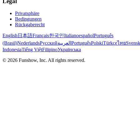
Legal
Privatsphäre
Bedingungen
Rückgaberecht
English
日本語
Français
한국인
Italiano
español
Português
(Brasil)
Nederlands
Русский
العربية
Português
Polski
Türkçe
ไทย
Svens
Indonesia
Tiếng Việt
Filipino
Українська
©
2026
Funshow, Inc. All rights reserved.