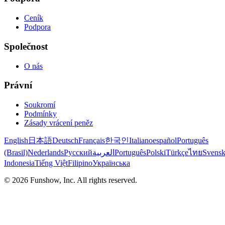
Ceník
Podpora
Společnost
O nás
Právní
Soukromí
Podmínky
Zásady vrácení peněz
English
日本語
Deutsch
Français
한국인
Italiano
español
Português
(Brasil)
Nederlands
Русский
العربية
Português
Polski
Türkçe
ไทย
Svens
Indonesia
Tiếng Việt
Filipino
Українська
©
2026
Funshow, Inc. All rights reserved.