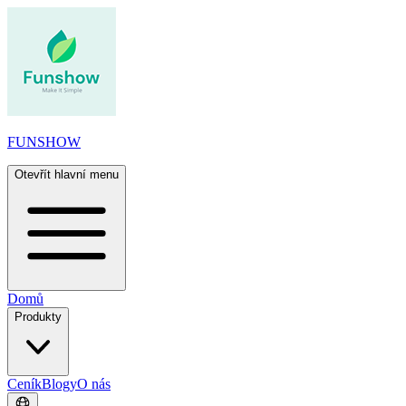
FUNSHOW
Otevřít hlavní menu
Domů
Produkty
Ceník
Blogy
O nás